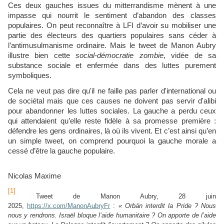
Ces deux gauches issues du mitterrandisme mènent à une
impasse qui nourrit le sentiment d’abandon des classes
populaires. On peut reconnaître à LFI d’avoir su mobiliser une
partie des électeurs des quartiers populaires sans céder à
l’antimusulmanisme ordinaire. Mais le tweet de Manon Aubry
illustre bien cette
social-démocratie zombie
, vidée de sa
substance sociale et enfermée dans des luttes purement
symboliques.
Cela ne veut pas dire qu'il ne faille pas parler d'international ou
de sociétal mais que ces causes ne doivent pas servir d'alibi
pour abandonner les luttes sociales. La gauche a perdu ceux
qui attendaient qu’elle reste fidèle à sa promesse première :
défendre les gens ordinaires, là où ils vivent. Et c’est ainsi qu’en
un simple tweet, on comprend pourquoi la gauche morale a
cessé d’être la gauche populaire.
Nicolas Maxime
[1]
Tweet de Manon Aubry, 28 juin
2025,
https://x.com/ManonAubryFr
:
« Orbán interdit la Pride ? Nous
nous y rendrons. Israël bloque l’aide humanitaire ? On apporte de l’aide