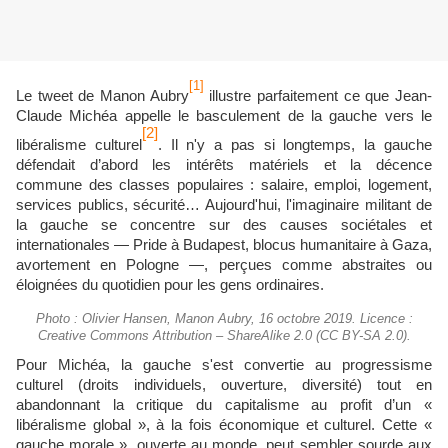
[1]
Le tweet de Manon Aubry
illustre parfaitement ce que Jean-
Claude Michéa appelle le basculement de la gauche vers le
[2]
libéralisme culturel
. Il n'y a pas si longtemps, la gauche
défendait d’abord les intérêts matériels et la décence
commune des classes populaires : salaire, emploi, logement,
services publics, sécurité… Aujourd'hui, l'imaginaire militant de
la gauche se concentre sur des causes sociétales et
internationales — Pride à Budapest, blocus humanitaire à Gaza,
avortement en Pologne —, perçues comme abstraites ou
éloignées du quotidien pour les gens ordinaires.
Photo : Olivier Hansen, Manon Aubry, 16 octobre 2019. Licence :
Creative Commons Attribution – ShareAlike 2.0 (CC BY-SA 2.0).
Pour Michéa, la gauche s'est convertie au progressisme
culturel (droits individuels, ouverture, diversité) tout en
abandonnant la critique du capitalisme au profit d’un «
libéralisme global », à la fois économique et culturel. Cette «
gauche morale », ouverte au monde, peut sembler sourde aux