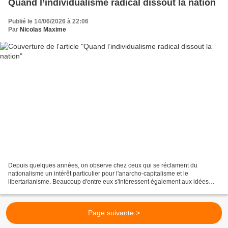
Quand l’individualisme radical dissout la nation
Publié le 14/06/2026 à 22:06
Par
Nicolas Maxime
Depuis quelques années, on observe chez ceux qui se réclament du
nationalisme un intérêt particulier pour l'anarcho-capitalisme et le
libertarianisme. Beaucoup d'entre eux s'intéressent également aux idées
néoréactionnaires d'un Curtis Yarvin [1] . En...
Page suivante >