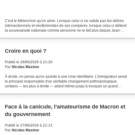
C'est le Mélenchon qu'on aime. Lorsque celui-ci ne valide pas les délires
intersectionnels et néoféministes de ses compères, lorsque celui-ci défend
la souveraineté nationale comme personne ne le fait plus depuis Jean-
Pierre Chevènement et Philippe Séguin,...
Croire en quoi ?
Publié le 28/06/2026 à 21:20
Par
Nicolas Maxime
À droite, on pense qu'on assiste à une crise identitaire. L'immigration serait
le principal responsable d'un véritable changement anthropologique,
certains — les plus à droite — allant même jusqu’à évoquer un grand
remplacement à la fois ethnique et culturel...
Face à la canicule, l’amateurisme de Macron et
du gouvernement
Publié le 27/06/2026 à 21:13
Par
Nicolas Maxime