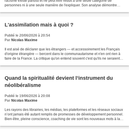
racisme existe partout et ne peut être réduit à une seule catégorie de
personnes ni à une seule manière de l'expliquer. Son analyse démontre
l'échec d'un certain antiracisme qui,...
L'assimilation mais à quoi ?
Publié le 20/06/2026 à 20:54
Par
Nicolas Maxime
Il est aisé de déclarer que les étrangers — et accessoirement les Français
d'origine étrangère — bercent dans le communautarisme et n'en ont rien à
faire de la France. La critique qu'on entend souvent c'est qu'ils ne seraient
pas assez « assimilés »....
Quand la spiritualité devient l’instrument du
néolibéralisme
Publié le 19/06/2026 à 20:08
Par
Nicolas Maxime
Les rayons des librairies, les médias, les plateformes et les réseaux sociaux
n’ont jamais été autant remplis de promesses de développement personnel.
Bien-être, pleine conscience, coaching de vie sont les nouveaux mots à la
mode. La recherche spirituelle,...