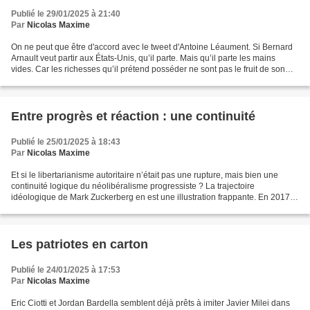
Publié le 29/01/2025 à 21:40
Par
Nicolas Maxime
On ne peut que être d'accord avec le tweet d'Antoine Léaument. Si Bernard
Arnault veut partir aux États-Unis, qu’il parte. Mais qu’il parte les mains
vides. Car les richesses qu’il prétend posséder ne sont pas le fruit de son
génie ou de son talent d’entrepreneur,...
Entre progrès et réaction : une continuité
Publié le 25/01/2025 à 18:43
Par
Nicolas Maxime
Et si le libertarianisme autoritaire n’était pas une rupture, mais bien une
continuité logique du néolibéralisme progressiste ? La trajectoire
idéologique de Mark Zuckerberg en est une illustration frappante. En 2017, il
se présentait comme un apôtre...
Les patriotes en carton
Publié le 24/01/2025 à 17:53
Par
Nicolas Maxime
Eric Ciotti et Jordan Bardella semblent déjà prêts à imiter Javier Milei dans