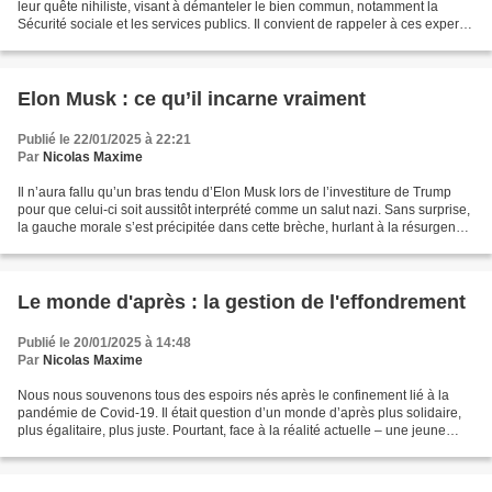
leur quête nihiliste, visant à démanteler le bien commun, notamment la
Sécurité sociale et les services publics. Il convient de rappeler à ces experts
en économie qu’appliquer...
Elon Musk : ce qu’il incarne vraiment
Publié le 22/01/2025 à 22:21
Par
Nicolas Maxime
Il n’aura fallu qu’un bras tendu d’Elon Musk lors de l’investiture de Trump
pour que celui-ci soit aussitôt interprété comme un salut nazi. Sans surprise,
la gauche morale s’est précipitée dans cette brèche, hurlant à la résurgence
du fascisme des années...
Le monde d'après : la gestion de l'effondrement
Publié le 20/01/2025 à 14:48
Par
Nicolas Maxime
Nous nous souvenons tous des espoirs nés après le confinement lié à la
pandémie de Covid-19. Il était question d’un monde d’après plus solidaire,
plus égalitaire, plus juste. Pourtant, face à la réalité actuelle – une jeune
femme de 20 ans mourant sur...