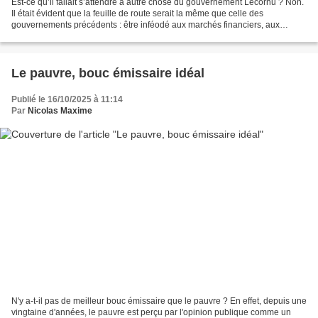
Est-ce qu’il fallait s’attendre à autre chose du gouvernement Lecornu ? Non.
Il était évident que la feuille de route serait la même que celle des
gouvernements précédents : être inféodé aux marchés financiers, aux
multinationales et à l’Union européenne....
Le pauvre, bouc émissaire idéal
Publié le 16/10/2025 à 11:14
Par
Nicolas Maxime
N'y a-t-il pas de meilleur bouc émissaire que le pauvre ? En effet, depuis une
vingtaine d'années, le pauvre est perçu par l'opinion publique comme un