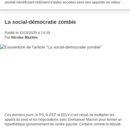
assisté bénéficiant indûment d'aides sociales sans rien apporter en retour à
la collectivité. Cette...
La social-démocratie zombie
Publié le 11/10/2025 à 14:28
Par
Nicolas Maxime
Ces derniers jours, le PS, le PCF et EELV n’ont cessé de multiplier les
appels du pied et les négociations avec Emmanuel Macron pour former un
hypothétique gouvernement de centre gauche. Certains comme le député
Philippe Brun sont même allés jusqu'à vouloir...