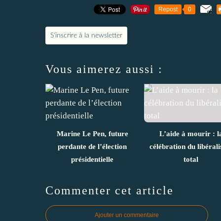
Repost
0
S'inscrire à la newsletter
Vous aimerez aussi :
Marine Le Pen, future
L’aide à mourir : l
perdante de l’élection
célébration du libéral
présidentielle
total
Commenter cet article
Ajouter un commentaire