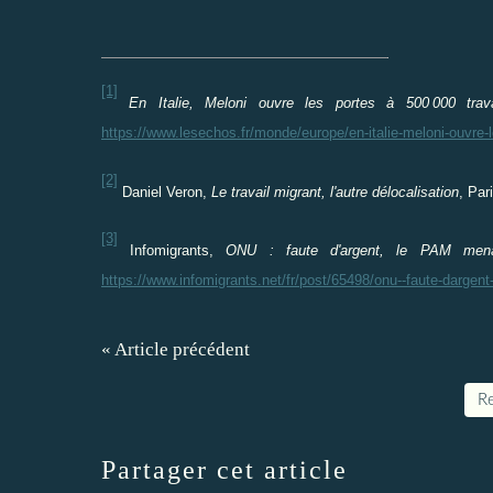
[1]
En Italie, Meloni ouvre les portes
à 500
000 trav
https://www.lesechos.fr/monde/europe/en-italie-meloni-ouvre-
[2]
Daniel Veron,
Le travail migrant, l'autre délocalisation
, Par
[3]
Infomigrants,
ONU : faute d'argent, le PAM men
https://www.infomigrants.net/fr/post/65498/onu--faute-darge
« Article précédent
Re
Partager cet article