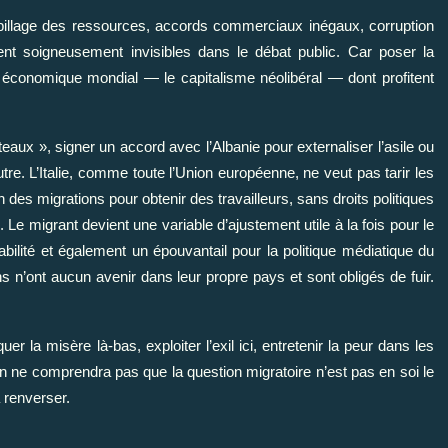
 pillage des ressources, accords commerciaux inégaux, corruption
ent soigneusement invisibles dans le débat public. Car poser la
e économique mondial — le capitalisme néolibéral — dont profitent
eaux », signer un accord avec l’Albanie pour externaliser l’asile ou
autre. L’Italie, comme toute l’Union européenne, ne veut pas tarir les
in des migrations pour obtenir des travailleurs, sans droits politiques
. Le migrant devient une variable d’ajustement utile à la fois pour le
abilité et également un épouvantail pour la politique médiatique du
ins n’ont aucun avenir dans leur propre pays et sont obligés de fuir.
r la misère là-bas, exploiter l’exil ici, entretenir la peur dans les
 ne comprendra pas que la question migratoire n’est pas en soi le
renverser.