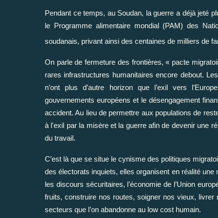
Pendant ce temps, au Soudan, la guerre a déjà jeté plu
le Programme alimentaire mondial (PAM) des Natio
soudanais, privant ainsi des centaines de milliers de f
On parle de fermeture des frontières, « pacte migratoir
rares infrastructures humanitaires encore debout. Les 
n’ont plus d’autre horizon que l’exil vers l’Euro
gouvernements européens et le désengagement financi
accident. Au lieu de permettre aux populations de res
à l'exil par la misère et la guerre afin de devenir une
du travail.
C’est là que se situe le cynisme des politiques migrat
des électorats inquiets, elles organisent en réalité un
les discours sécuritaires, l’économie de l’Union europ
fruits, construire nos routes, soigner nos vieux, livrer
secteurs que l’on abandonne au low cost humain.