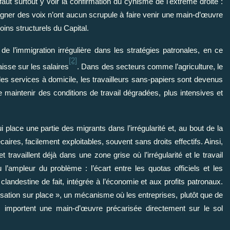
faut surtout y voir la confirmation du cynisme de l'extrême droite :
agner des voix n’ont aucun scrupule à faire venir une main-d’œuvre
oins structurels du Capital.
e l’immigration irrégulière dans les stratégies patronales, en ce
[2]
isse sur les salaires
. Dans des secteurs comme l’agriculture, le
 les services à domicile, les travailleurs sans-papiers sont devenus
 maintenir des conditions de travail dégradées, plus intensives et
place une partie des migrants dans l’irrégularité et, au bout de la
caires, facilement exploitables, souvent sans droits effectifs. Ainsi,
t travaillent déjà dans une zone grise où l’irrégularité et le travail
’ampleur du problème : l’écart entre les quotas officiels et les
landestine de fait, intégrée à l’économie et aux profits patronaux.
lisation sur place », un mécanisme où les entreprises, plutôt que de
 importent une main-d’œuvre précarisée directement sur le sol