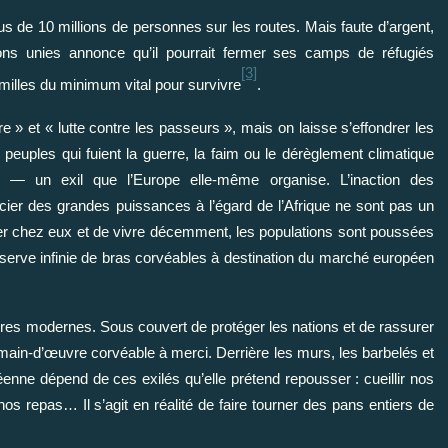
s de 10 millions de personnes sur les routes. Mais faute d’argent,
ns unies annonce qu’il pourrait fermer ses camps de réfugiés
[3]
amilles du minimum vital pour survivre
.
e » et « lutte contre les passeurs », mais on laisse s’effondrer les
peuples qui fuient la guerre, la faim ou le dérèglement climatique
pe — un exil que l’Europe elle-même organise. L’inaction des
er des grandes puissances à l’égard de l’Afrique ne sont pas un
ter chez eux et de vivre décemment, les populations sont poussées
 réserve infinie de bras corvéables à destination du marché européen
oires modernes. Sous couvert de protéger les nations et de rassurer
e main-d’œuvre corvéable à merci. Derrière les murs, les barbelés et
éenne dépend de ces exilés qu’elle prétend repousser : cueillir nos
 nos repas… Il s’agit en réalité de faire tourner des pans entiers de