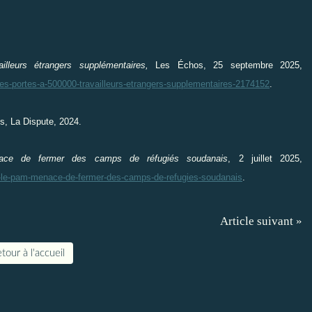
ailleurs
étrangers suppl
émentaires,
Les Échos, 25 septembre 2025,
les-portes-a-500000-travailleurs-etrangers-supplementaires-2174152
.
is, La Dispute, 2024.
ace de fermer des camps de réfugiés soudanais
, 2 juillet 2025,
nt-le-pam-menace-de-fermer-des-camps-de-refugies-soudanais
.
Article suivant »
tour à l'accueil