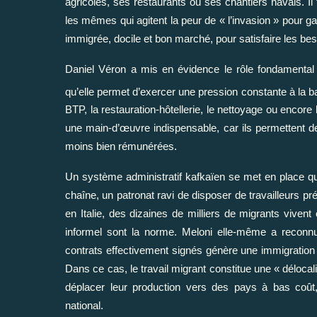
agricoles, ses restaurants ou ses chantiers navals. Il 
les mêmes qui agitent la peur de « l’invasion » pour g
immigrée, docile et bon marché, pour satisfaire les bes
Daniel Véron a mis en évidence le rôle fondamental d
qu’elle permet d’exercer une pression constante à la ba
BTP, la restauration-hôtellerie, le nettoyage ou encore
une main-d’œuvre indispensable, car ils permettent de
moins bien rémunérées.
Un système administratif kafkaïen se met en place qui 
chaîne, un patronat ravi de disposer de travailleurs pré
en Italie, des dizaines de milliers de migrants vivent e
informel sont la norme. Meloni elle-même a reconnu l
contrats effectivement signés génère une immigration c
Dans ce cas, le travail migrant constitue une « déloca
déplacer leur production vers des pays à bas coût,
national.