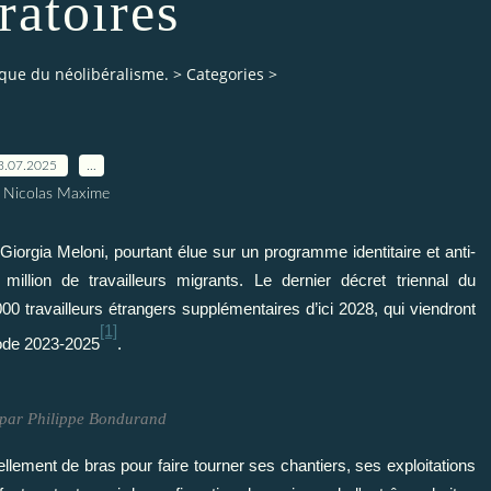
ratoires
tique du néolibéralisme.
>
Categories
>
3.07.2025
…
 Nicolas Maxime
iorgia Meloni, pourtant élue sur un programme identitaire et anti-
million de travailleurs migrants. Le dernier décret triennal du
000 travailleurs étrangers supplémentaires d’ici 2028, qui viendront
[1]
iode 2023-2025
.
n par Philippe Bondurand
lement de bras pour faire tourner ses chantiers, ses exploitations