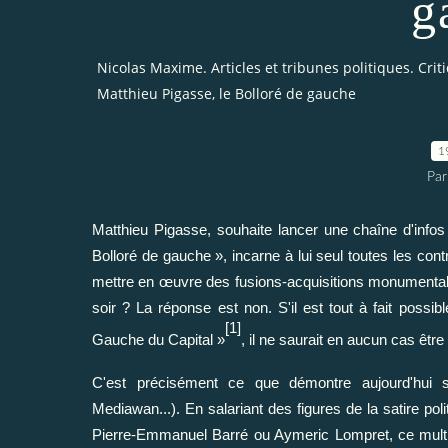
g
Nicolas Maxime. Articles et tribunes politiques. Cri
Matthieu Pigasse, le Bolloré de gauche
1
Par
Matthieu Pigasse, souhaite lancer une chaîne d'infos 
Bolloré de gauche », incarne à lui seul toutes les con
mettre en œuvre des fusions-acquisitions monumentales
soir ? La réponse est non. S'il est tout à fait possi
[1]
Gauche du Capital »
, il ne saurait en aucun cas être 
C'est précisément ce que démontre aujourd'hui 
Mediawan...). En salariant des figures de la satire p
Pierre-Emmanuel Barré ou Aymeric Lompret, ce multimi