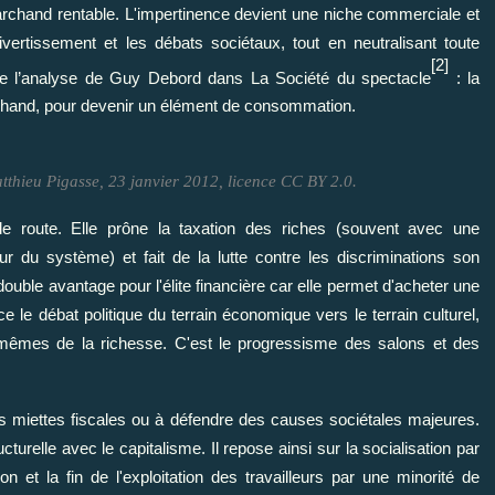
marchand rentable. L'impertinence devient une niche commerciale et
divertissement et les débats sociétaux, tout en neutralisant toute
[2]
lle l’analyse de Guy Debord dans La Société du spectacle
: la
rchand, pour devenir un élément de consommation.
tthieu Pigasse, 23 janvier 2012, licence CC BY 2.0.
e route. Elle prône la taxation des riches (souvent avec une
 du système) et fait de la lutte contre les discriminations son
double avantage pour l'élite financière car elle permet d'acheter une
 le débat politique du terrain économique vers le terrain culturel,
s mêmes de la richesse. C'est le progressisme des salons et des
es miettes fiscales ou à défendre des causes sociétales majeures.
cturelle avec le capitalisme. Il repose ainsi sur la socialisation par
n et la fin de l'exploitation des travailleurs par une minorité de