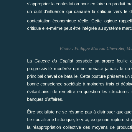
s'approprier la contestation pour en faire un produit 
un outil d'influence qui canalise la critique vers le 
contestation économique réelle. Cette logique rappe
critique elle-même peut être intégrée au système ma
Photo : Philippe Moreau Chevrolet, Ma
La
Gauche du Capital
possède sa propre feuille d
progressivité modérée qui ne menace jamais le cœur
principal cheval de bataille. Cette posture présente un 
bonne conscience sociétale à moindres frais et déplace
évitant ainsi de remettre en question les structure
banques d'affaires.
Être socialiste ne se résume pas à distribuer quelqu
Le socialisme historique, le vrai, exige une rupture stru
la réappropriation collective des moyens de productio