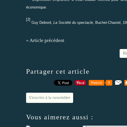
économique.
[2]
Guy Debord,
La Société du spectacle
, Buchet-Chastel, 19
« Article précédent
Re
Partager cet article
Repost
0
S'inscrire à la newsletter
Vous aimerez aussi :